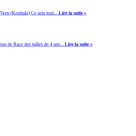
Vern (Koutiala) Ce sera tout...
Lire la suite »
on de Race des mâles de 4 ans...
Lire la suite »