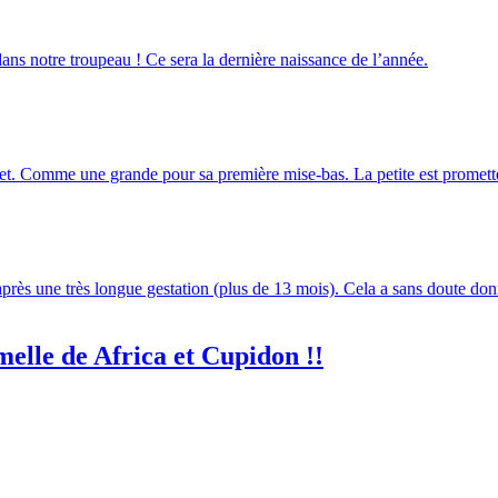
dans notre troupeau ! Ce sera la dernière naissance de l’année.
let. Comme une grande pour sa première mise-bas. La petite est promett
rès une très longue gestation (plus de 13 mois). Cela a sans doute don
melle de Africa et Cupidon !!