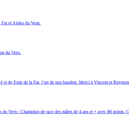
 Fat et Aloko du Vern.
don du Vern.
 Ré et de Emir de la Fat, l’un de nos baudets. Merci à Vincent et Raymo
u Vern : Champion de race des mâles de 4 ans et + avec 88 points. C’e