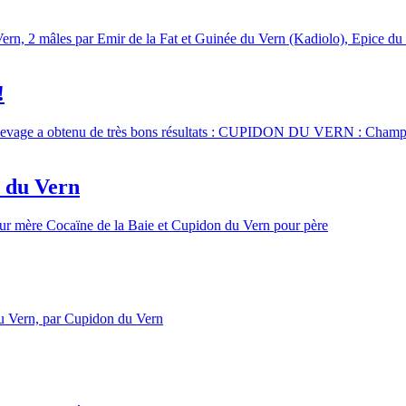
ern, 2 mâles par Emir de la Fat et Guinée du Vern (Kadiolo), Epice du 
!
élevage a obtenu de très bons résultats : CUPIDON DU VERN : Champi
é du Vern
pour mère Cocaïne de la Baie et Cupidon du Vern pour père
du Vern, par Cupidon du Vern