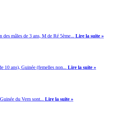
n des mâles de 3 ans, M de Ré 5ème...
Lire la suite »
e 10 ans), Guinée (femelles non...
Lire la suite »
 Guinée du Vern sont...
Lire la suite »