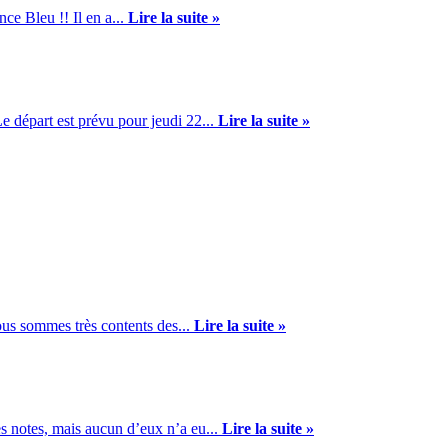
ce Bleu !! Il en a...
Lire la suite »
 départ est prévu pour jeudi 22...
Lire la suite »
us sommes très contents des...
Lire la suite »
s notes, mais aucun d’eux n’a eu...
Lire la suite »