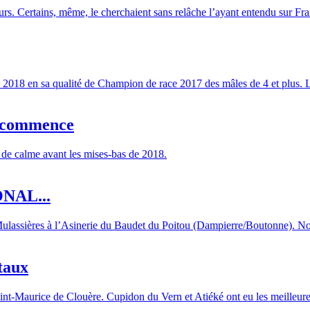
eurs. Certains, même, le cherchaient sans relâche l’ayant entendu sur Fran
2018 en sa qualité de Champion de race 2017 des mâles de 4 et plus. Le
e commence
e de calme avant les mises-bas de 2018.
NAL...
ulassières à l’Asinerie du Baudet du Poitou (Dampierre/Boutonne). No
taux
nt-Maurice de Clouère. Cupidon du Vern et Atiéké ont eu les meilleure