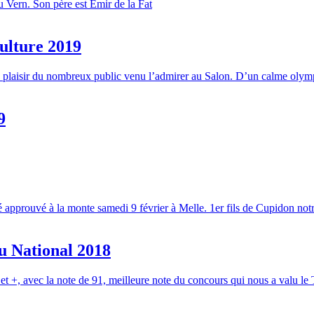
u Vern. Son père est Emir de la Fat
ulture 2019
plaisir du nombreux public venu l’admirer au Salon. D’un calme olympie
9
 approuvé à la monte samedi 9 février à Melle. 1er fils de Cupidon not
u National 2018
+, avec la note de 91, meilleure note du concours qui nous a valu le