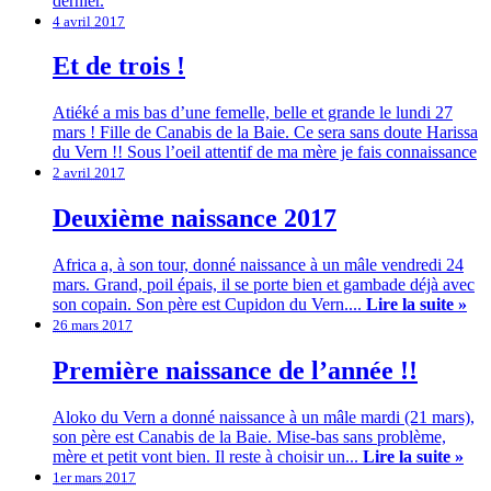
dernier.
4 avril 2017
Et de trois !
Atiéké a mis bas d’une femelle, belle et grande le lundi 27
mars ! Fille de Canabis de la Baie. Ce sera sans doute Harissa
du Vern !! Sous l’oeil attentif de ma mère je fais connaissance
2 avril 2017
Deuxième naissance 2017
Africa a, à son tour, donné naissance à un mâle vendredi 24
mars. Grand, poil épais, il se porte bien et gambade déjà avec
son copain. Son père est Cupidon du Vern....
Lire la suite »
26 mars 2017
Première naissance de l’année !!
Aloko du Vern a donné naissance à un mâle mardi (21 mars),
son père est Canabis de la Baie. Mise-bas sans problème,
mère et petit vont bien. Il reste à choisir un...
Lire la suite »
1er mars 2017