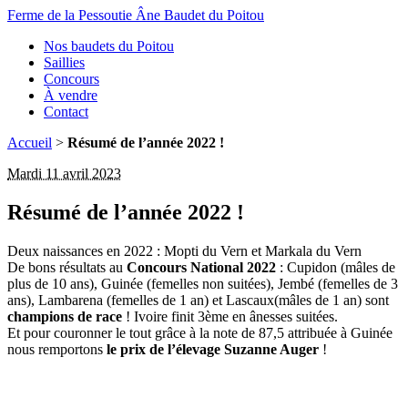
Ferme de la Pessoutie
Âne Baudet du Poitou
Nos baudets du Poitou
Saillies
Concours
À vendre
Contact
Accueil
>
Résumé de l’année 2022 !
Mardi 11 avril 2023
Résumé de l’année 2022 !
Deux naissances en 2022 : Mopti du Vern et Markala du Vern
De bons résultats au
Concours National 2022
: Cupidon (mâles de
plus de 10 ans), Guinée (femelles non suitées), Jembé (femelles de 3
ans), Lambarena (femelles de 1 an) et Lascaux(mâles de 1 an) sont
champions de race
! Ivoire finit 3ème en ânesses suitées.
Et pour couronner le tout grâce à la note de 87,5 attribuée à Guinée
nous remportons
le prix de l’élevage Suzanne Auger
!