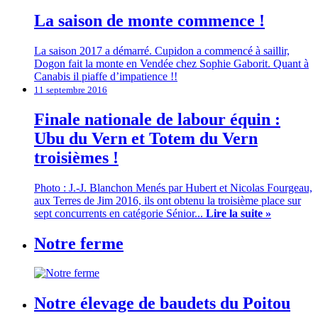
La saison de monte commence !
La saison 2017 a démarré. Cupidon a commencé à saillir,
Dogon fait la monte en Vendée chez Sophie Gaborit. Quant à
Canabis il piaffe d’impatience !!
11 septembre 2016
Finale nationale de labour équin :
Ubu du Vern et Totem du Vern
troisièmes !
Photo : J.-J. Blanchon Menés par Hubert et Nicolas Fourgeau,
aux Terres de Jim 2016, ils ont obtenu la troisième place sur
sept concurrents en catégorie Sénior...
Lire la suite »
Notre ferme
Notre élevage de baudets du Poitou