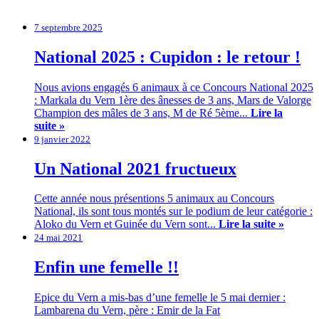
7 septembre 2025
National 2025 : Cupidon : le retour !
Nous avions engagés 6 animaux à ce Concours National 2025
: Markala du Vern 1ère des ânesses de 3 ans, Mars de Valorge
Champion des mâles de 3 ans, M de Ré 5ème...
Lire la
suite »
9 janvier 2022
Un National 2021 fructueux
Cette année nous présentions 5 animaux au Concours
National, ils sont tous montés sur le podium de leur catégorie :
Aloko du Vern et Guinée du Vern sont...
Lire la suite »
24 mai 2021
Enfin une femelle !!
Epice du Vern a mis-bas d’une femelle le 5 mai dernier :
Lambarena du Vern, père : Emir de la Fat