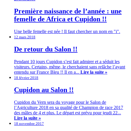
Première naissance de l’année : une
femelle de Africa et Cupidon !!
Une belle femelle est née ! Il faut chercher un nom en "i".
12 mars 2018
De retour du Salon !!
Pendant 10 jours Cupidon s’est fait admirer et a séduit les
visiteurs. Certains, même, le cherchaient sans relâche l’ayant
entendu sur France Bleu !! Il en a...
Lire la suite »
18 février 2018
Cupidon au Salon !!
Cupidon du Vern sera du voyage pour le Salon de
l’Agriculture 2018 en sa qualité de Champion de race 2017
des mâles de 4 et plus. Le départ est prévu pour jeudi 22...
Lire la suite »
18 novembre 2017