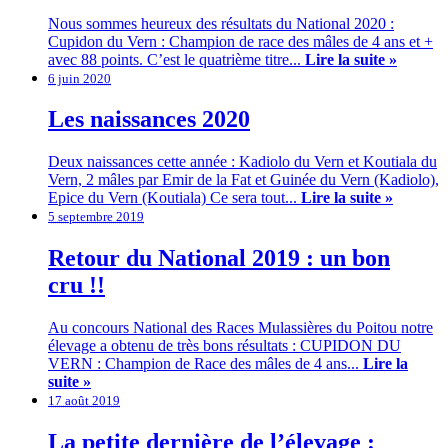
Nous sommes heureux des résultats du National 2020 :
Cupidon du Vern : Champion de race des mâles de 4 ans et +
avec 88 points. C’est le quatrième titre...
Lire la suite »
6 juin 2020
Les naissances 2020
Deux naissances cette année : Kadiolo du Vern et Koutiala du
Vern, 2 mâles par Emir de la Fat et Guinée du Vern (Kadiolo),
Epice du Vern (Koutiala) Ce sera tout...
Lire la suite »
5 septembre 2019
Retour du National 2019 : un bon
cru !!
Au concours National des Races Mulassières du Poitou notre
élevage a obtenu de très bons résultats : CUPIDON DU
VERN : Champion de Race des mâles de 4 ans...
Lire la
suite »
17 août 2019
La petite dernière de l’élevage :