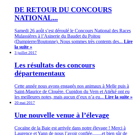
DE RETOUR DU CONCOURS
NATIONAL...
Samedi 26 août s’est déroulé le Concours National des Races
Mulassières à l’Asinerie du Baudet du Poitou
(Dampierre/Boutonne). Nous sommes très contents des...
Lire
la suite »
3 juillet 2017
Les résultats des concours
départementaux
Cette année nous avons engagés nos animaux à Melle puis à
Saint-Maurice de Clouère. Cupidon du Vern et Atiéké ont eu
les meilleures notes, mais aucun d’eux n’a eu...
Lire la suite »
20 mai 2017
Une nouvelle venue à l’élevage
Cocaïne de la Baie est arrivée dans notre élevage ! Merci à
Laurence et Yann de nous l’avoir confiée........et bien sûr de