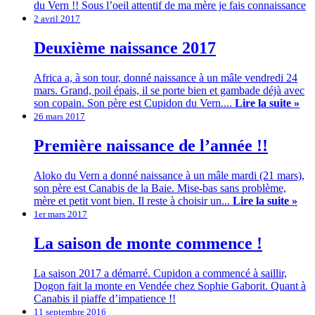
du Vern !! Sous l’oeil attentif de ma mère je fais connaissance
2 avril 2017
Deuxième naissance 2017
Africa a, à son tour, donné naissance à un mâle vendredi 24
mars. Grand, poil épais, il se porte bien et gambade déjà avec
son copain. Son père est Cupidon du Vern....
Lire la suite »
26 mars 2017
Première naissance de l’année !!
Aloko du Vern a donné naissance à un mâle mardi (21 mars),
son père est Canabis de la Baie. Mise-bas sans problème,
mère et petit vont bien. Il reste à choisir un...
Lire la suite »
1er mars 2017
La saison de monte commence !
La saison 2017 a démarré. Cupidon a commencé à saillir,
Dogon fait la monte en Vendée chez Sophie Gaborit. Quant à
Canabis il piaffe d’impatience !!
11 septembre 2016