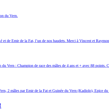
don du Vern.
 Ré et de Emir de la Fat, l’un de nos baudets. Merci à Vincent et Raymo
u Vern : Champion de race des mâles de 4 ans et + avec 88 points. C’e
ern, 2 mâles par Emir de la Fat et Guinée du Vern (Kadiolo), Epice du 
!