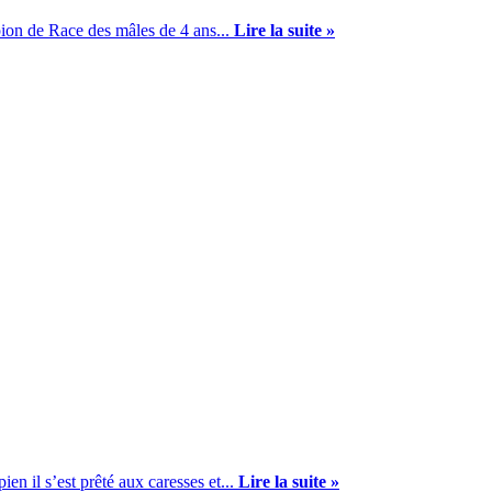
on de Race des mâles de 4 ans...
Lire la suite »
n il s’est prêté aux caresses et...
Lire la suite »