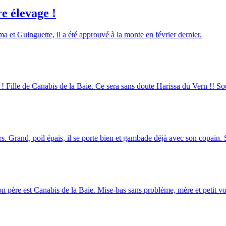
e élevage !
ma et Guinguette, il a été approuvé à la monte en février dernier.
 ! Fille de Canabis de la Baie. Ce sera sans doute Harissa du Vern !! Sou
s. Grand, poil épais, il se porte bien et gambade déjà avec son copain.
père est Canabis de la Baie. Mise-bas sans problème, mère et petit vont 