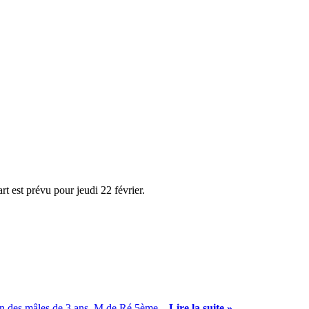
 est prévu pour jeudi 22 février.
n des mâles de 3 ans, M de Ré 5ème...
Lire la suite »