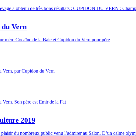
élevage a obtenu de très bons résultats : CUPIDON DU VERN : Champi
é du Vern
pour mère Cocaïne de la Baie et Cupidon du Vern pour père
du Vern, par Cupidon du Vern
u Vern. Son père est Emir de la Fat
ulture 2019
plaisir du nombreux public venu l’admirer au Salon. D’un calme olympie