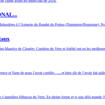
e de calme avant les mises-bas de 2018.
NAL...
ulassières à l’Asinerie du Baudet du Poitou (Dampierre/Boutonne). No
taux
nt-Maurice de Clouère. Cupidon du Vern et Atiéké ont eu les meilleure
ce et Yann de nous l’avoir confiée........et bien sûr de l’avoir fait naîtr
 s’appellera Hibiscus du Vern. En pleine forme et je suis déjà grande !!