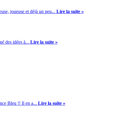
euse, joueuse et déjà un peu...
Lire la suite »
né des idées à...
Lire la suite »
ce Bleu !! Il en a...
Lire la suite »