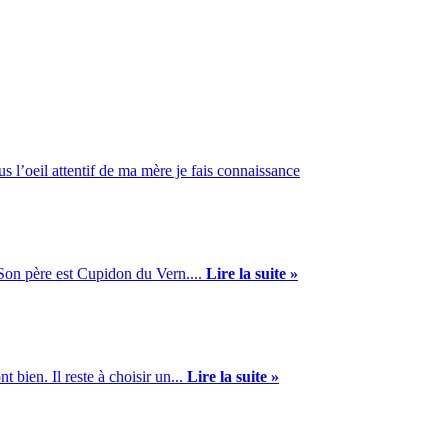
s l’oeil attentif de ma mère je fais connaissance
 Son père est Cupidon du Vern....
Lire la suite »
bien. Il reste à choisir un...
Lire la suite »