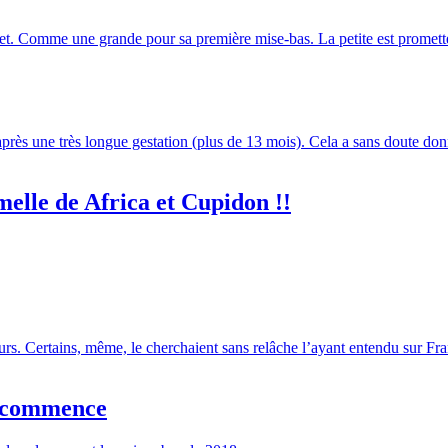
let. Comme une grande pour sa première mise-bas. La petite est promett
rès une très longue gestation (plus de 13 mois). Cela a sans doute don
melle de Africa et Cupidon !!
eurs. Certains, même, le cherchaient sans relâche l’ayant entendu sur Fran
e commence