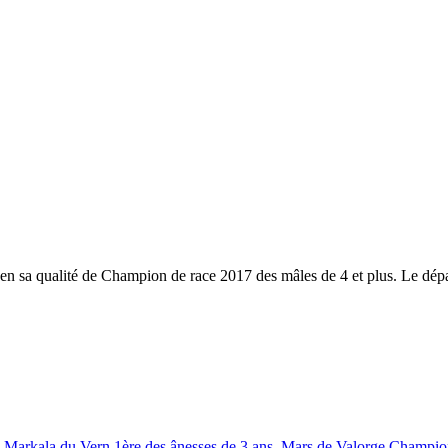
n sa qualité de Champion de race 2017 des mâles de 4 et plus. Le départ
 Markala du Vern 1ère des ânesses de 3 ans, Mars de Valorge Champio