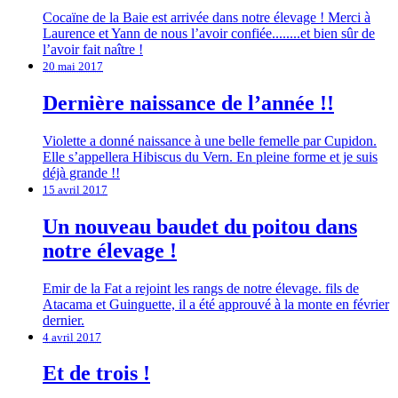
Cocaïne de la Baie est arrivée dans notre élevage ! Merci à
Laurence et Yann de nous l’avoir confiée........et bien sûr de
l’avoir fait naître !
20 mai 2017
Dernière naissance de l’année !!
Violette a donné naissance à une belle femelle par Cupidon.
Elle s’appellera Hibiscus du Vern. En pleine forme et je suis
déjà grande !!
15 avril 2017
Un nouveau baudet du poitou dans
notre élevage !
Emir de la Fat a rejoint les rangs de notre élevage. fils de
Atacama et Guinguette, il a été approuvé à la monte en février
dernier.
4 avril 2017
Et de trois !