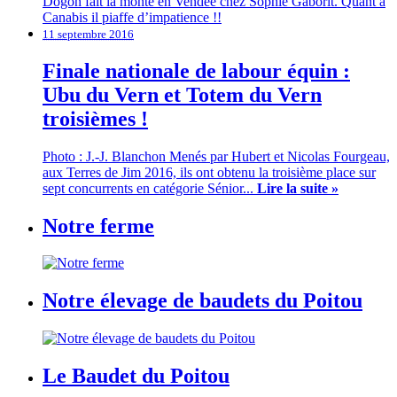
Dogon fait la monte en Vendée chez Sophie Gaborit. Quant à
Canabis il piaffe d’impatience !!
11 septembre 2016
Finale nationale de labour équin :
Ubu du Vern et Totem du Vern
troisièmes !
Photo : J.-J. Blanchon Menés par Hubert et Nicolas Fourgeau,
aux Terres de Jim 2016, ils ont obtenu la troisième place sur
sept concurrents en catégorie Sénior...
Lire la suite »
Notre ferme
Notre élevage de baudets du Poitou
Le Baudet du Poitou