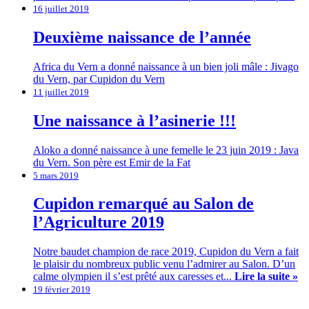
16 juillet 2019
Deuxième naissance de l’année
Africa du Vern a donné naissance à un bien joli mâle : Jivago
du Vern, par Cupidon du Vern
11 juillet 2019
Une naissance à l’asinerie !!!
Aloko a donné naissance à une femelle le 23 juin 2019 : Java
du Vern. Son père est Emir de la Fat
5 mars 2019
Cupidon remarqué au Salon de
l’Agriculture 2019
Notre baudet champion de race 2019, Cupidon du Vern a fait
le plaisir du nombreux public venu l’admirer au Salon. D’un
calme olympien il s’est prêté aux caresses et...
Lire la suite »
19 février 2019