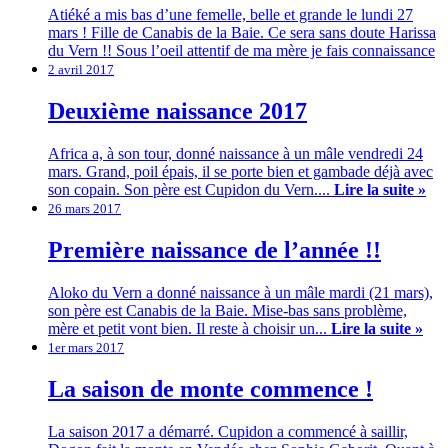
Atiéké a mis bas d’une femelle, belle et grande le lundi 27
mars ! Fille de Canabis de la Baie. Ce sera sans doute Harissa
du Vern !! Sous l’oeil attentif de ma mère je fais connaissance
2 avril 2017
Deuxième naissance 2017
Africa a, à son tour, donné naissance à un mâle vendredi 24
mars. Grand, poil épais, il se porte bien et gambade déjà avec
son copain. Son père est Cupidon du Vern....
Lire la suite »
26 mars 2017
Première naissance de l’année !!
Aloko du Vern a donné naissance à un mâle mardi (21 mars),
son père est Canabis de la Baie. Mise-bas sans problème,
mère et petit vont bien. Il reste à choisir un...
Lire la suite »
1er mars 2017
La saison de monte commence !
La saison 2017 a démarré. Cupidon a commencé à saillir,